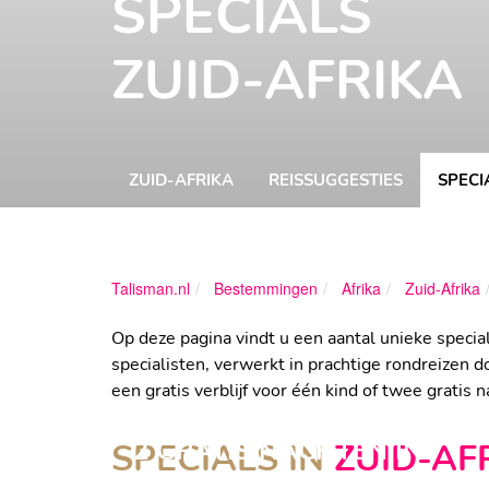
SPECIALS
ZUID-AFRIKA
ZUID-AFRIKA
REISSUGGESTIES
SPECI
Talisman.nl
Bestemmingen
Afrika
Zuid-Afrika
Op deze pagina vindt u een aantal unieke specia
specialisten, verwerkt in prachtige rondreizen do
een gratis verblijf voor één kind of twee gratis 
2 GRATIS NACHTEN IN
SPECIALS IN
ZUID-AF
KAAPSTAD