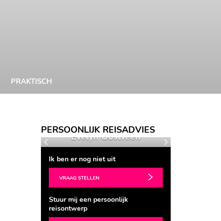
PRAKTISCH
PERSOONLIJK REISADVIES
ds
Evelyn Oostveen
She
Vorige
Volgende
Ik ben er nog niet uit
VRAAG STELLEN
Stuur mij een persoonlijk
reisontwerp