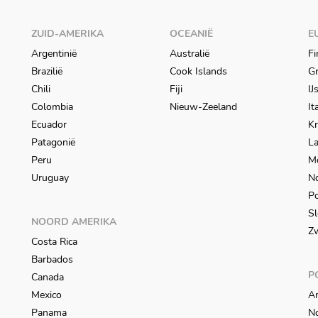
ZUID-AMERIKA
OCEANIË
E
Argentinië
Australië
Fi
Brazilië
Cook Islands
Gr
Chili
Fiji
IJ
Colombia
Nieuw-Zeeland
It
Ecuador
Kr
Patagonië
L
Peru
M
Uruguay
N
Po
Sl
NOORD AMERIKA
Z
Costa Rica
Barbados
P
Canada
Mexico
An
Panama
N