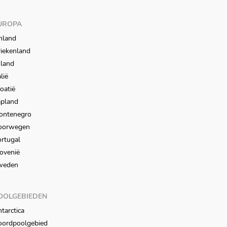
UROPA
nland
iekenland
sland
alië
oatië
apland
ontenegro
oorwegen
rtugal
ovenië
weden
OOLGEBIEDEN
tarctica
oordpoolgebied