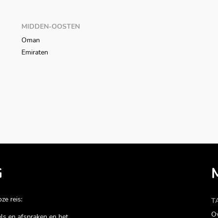
MIDDEN-OOSTEN
Oman
Emiraten
G
ze reis:
T
Ov
gels en afspraken en het