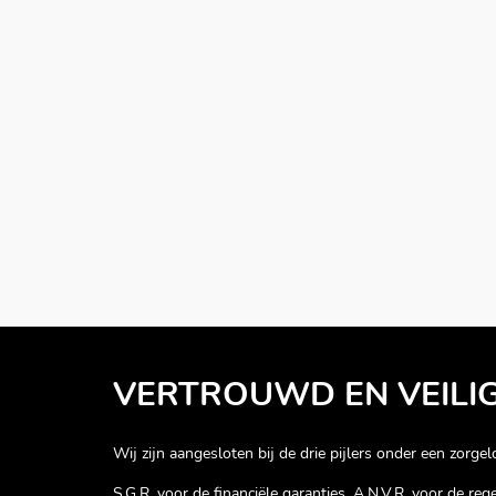
VERTROUWD EN VEILI
Wij zijn aangesloten bij de drie pijlers onder een zorgelo
S.G.R. voor de financiële garanties, A.N.V.R. voor de re