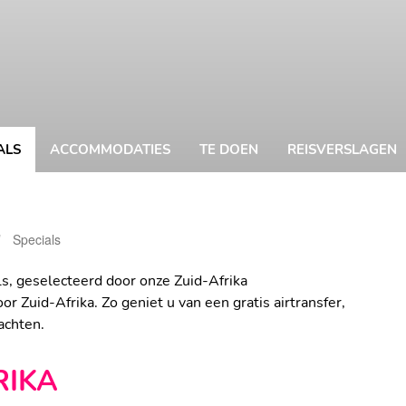
ALS
ACCOMMODATIES
TE DOEN
REISVERSLAGEN
Specials
Katrijn Beren
ls, geselecteerd door onze Zuid-Afrika
or Zuid-Afrika. Zo geniet u van een gratis airtransfer,
nachten.
RIKA
GRATIS NACHT