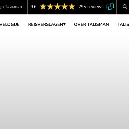
9.6
295 reviews
jn Talisman
VELOGUE
REISVERSLAGEN
OVER TALISMAN
TALI