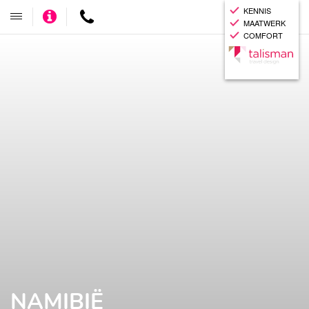
KENNIS
Adviseer
Contact
Toggle
MAATWERK
mij
navigatie
COMFORT
NAMIBIË