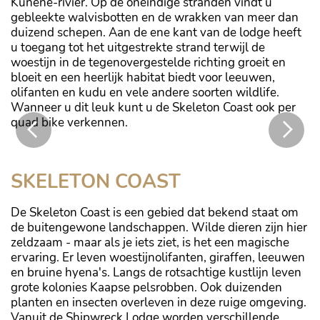
Kunene-rivier. Op de oneindige stranden vindt u
gebleekte walvisbotten en de wrakken van meer dan
duizend schepen. Aan de ene kant van de lodge heeft
u toegang tot het uitgestrekte strand terwijl de
woestijn in de tegenovergestelde richting groeit en
bloeit en een heerlijk habitat biedt voor leeuwen,
olifanten en kudu en vele andere soorten wildlife.
Wanneer u dit leuk kunt u de Skeleton Coast ook per
quad bike verkennen.
Kaapse Pelsrobben
SKELETON COAST
De Skeleton Coast is een gebied dat bekend staat om
de buitengewone landschappen. Wilde dieren zijn hier
zeldzaam - maar als je iets ziet, is het een magische
ervaring. Er leven woestijnolifanten, giraffen, leeuwen
en bruine hyena's. Langs de rotsachtige kustlijn leven
grote kolonies Kaapse pelsrobben. Ook duizenden
planten en insecten overleven in deze ruige omgeving.
Vanuit de Shipwreck Lodge worden verschillende