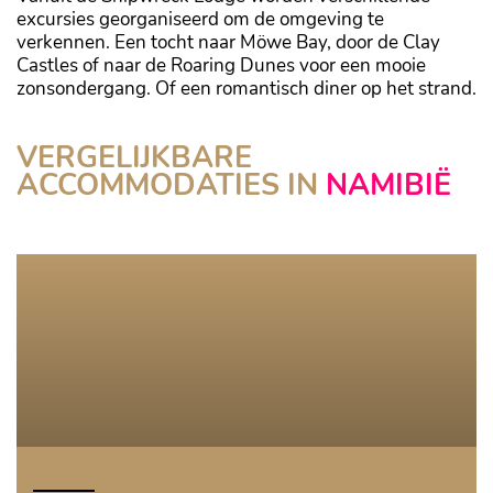
excursies georganiseerd om de omgeving te
verkennen. Een tocht naar Möwe Bay, door de Clay
Castles of naar de Roaring Dunes voor een mooie
zonsondergang. Of een romantisch diner op het strand.
VERGELIJKBARE
HOANIB SKELETON COAST
ACCOMMODATIES IN
NAMIBIË
HOANIB VALLEY CAMP
Skeleton Coast
Kaokoveld
BLOG