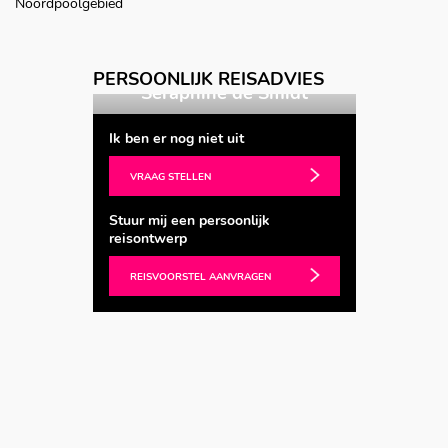
Noordpoolgebied
Vorige
Volgende
PERSOONLIJK REISADVIES
hine de Smidt
Katrijn Berends
Ik ben er nog niet uit
VRAAG STELLEN
Stuur mij een persoonlijk
reisontwerp
REISVOORSTEL AANVRAGEN