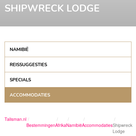
SHIPWRECK LODGE
NAMIBIË
REISSUGGESTIES
SPECIALS
ACCOMMODATIES
Talisman.nl
Bestemmingen
Afrika
Namibië
Accommodaties
Shipwreck
Lodge