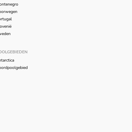
ontenegro
oorwegen
rtugal
ovenië
weden
OOLGEBIEDEN
tarctica
oordpoolgebied