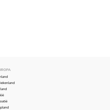
UROPA
nland
iekenland
sland
alië
oatië
apland