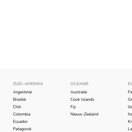
ZUID-AMERIKA
OCEANIË
E
Argentinië
Australië
Fi
Brazilië
Cook Islands
Gr
Chili
Fiji
IJ
Colombia
Nieuw-Zeeland
It
Ecuador
Kr
Patagonië
L