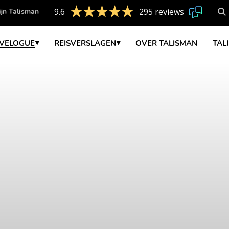
9.6
295 reviews
jn Talisman
VELOGUE
REISVERSLAGEN
OVER TALISMAN
TAL