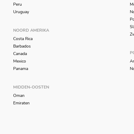
Peru
M
Uruguay
N
Po
Sl
NOORD AMERIKA
Z
Costa Rica
Barbados
P
Canada
Mexico
An
Panama
N
MIDDEN-OOSTEN
Oman
Emiraten