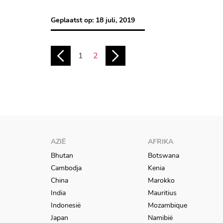
Geplaatst op:
18 juli, 2019
1
2
AZIË
AFRIKA
Bhutan
Botswana
Cambodja
Kenia
China
Marokko
India
Mauritius
Indonesië
Mozambique
Japan
Namibië