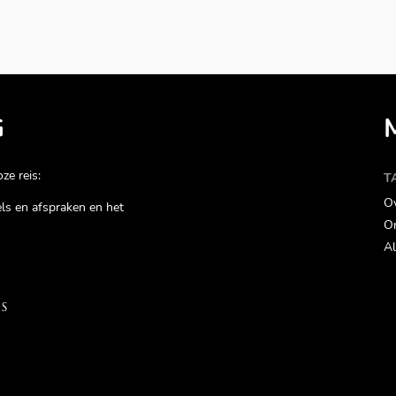
G
ze reis:
T
Ov
gels en afspraken en het
On
Al