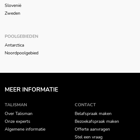
Slovenië
Zweden
POOLGEBIEDEN
Antarctica
Noordpoolgebied
MEER INFORMATIE
TALISMAN
CONTACT
Over Talisman
Belafspraak maken
Onze experts
Bezoekafspraak maken
Algemene informatie
Offerte aanvragen
Stel een vraag