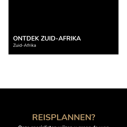
ONTDEK ZUID-AFRIKA
Zuid-Afrika
REISPLANNEN?
Annelies Hoogenboom
Brazilië, Mexico, Thailand, Indonesië,