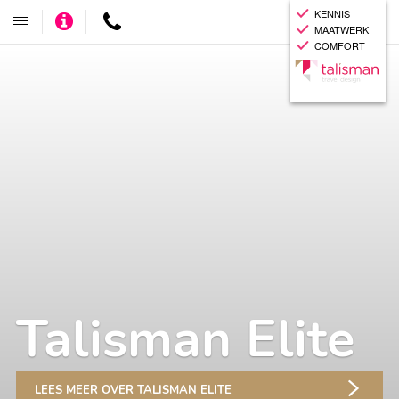
KENNIS
Adviseer
Contact
Toggle
MAATWERK
mij
navigatie
COMFORT
Talisman Elite
LEES MEER OVER TALISMAN ELITE